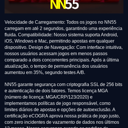
Velocidade de Carregamento: Todos os jogos no NN55
carregam em até 2 segundos, garantindo uma experiência
fluida. Compatibilidade: Nosso sistema suporta Android,
iOS, Windows e Mac, permitindo apostas em qualquer
dispositivo. Design de Navegação: Com interface intuitiva,
nossos usuários acessam jogos em menos passos
comparado a dois concorrentes principais. Após a última
atualização, o tempo de permanência dos usuários
aumentou em 35%, segundo testes A/B.
NN55 garante segurança com criptografia SSL de 256 bits
e autenticação de dois fatores. Temos licença MGA
(número de licença: MGA/CRP/123/2020) e
implementamos políticas de jogo responsável, como
limites diários de apostas e opções de autoexclusão. A
certificação eCOGRA aprova nossa prática de jogo justo,
com zero incidentes de vazamento de dados nos últimos